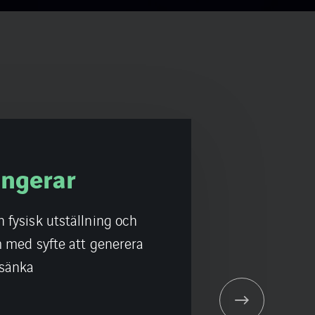
vationscenter
enter i Solna kan du
ställningen för att se
 igång. Vi håller också
ops för företag och
mt uppmuntrar kreativa