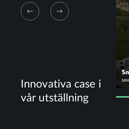
ng
Smart Road Gotland
O
MARCH 01 2022
MAR
Innovativa case i
vår utställning