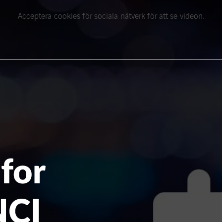
Acceptera cookies för sociala nätverk för att se videon.
for
NCI