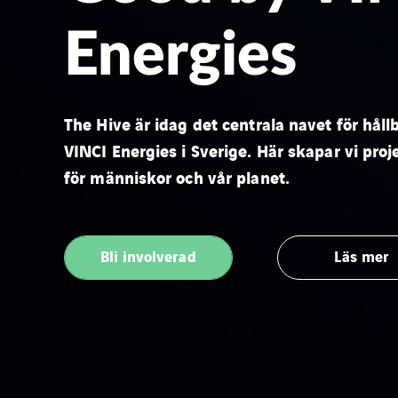
Energies
The Hive är idag det centrala navet för håll
VINCI Energies i Sverige. Här skapar vi proje
för människor och vår planet.
Bli involverad
Läs mer