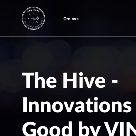
Om oss
The Hive -
Innovations 
Good by VI