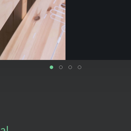
hjärnor att arbeta 
a!