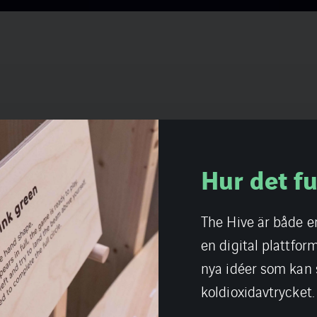
Vårt inno
I vårt innovationsc
besöka The Hive-ut
innovationer som är
innovations-worksh
organisationer sa