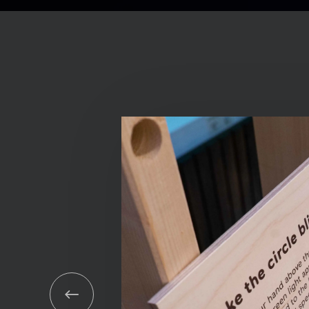
r
tällning och
 att generera